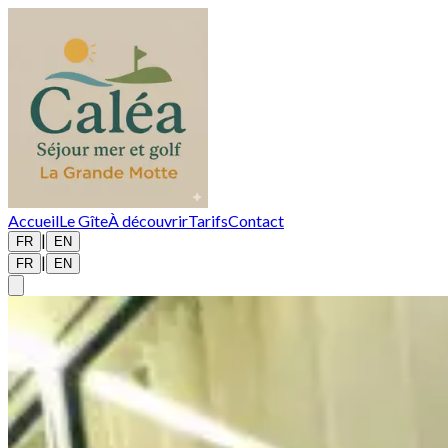
Accueil
Le Gîte
À découvrir
Tarifs
Contact
|
FR
EN
|
FR
EN