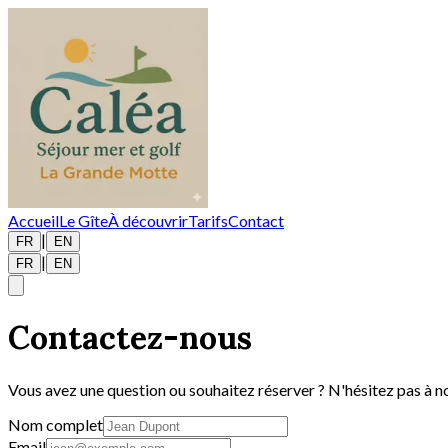
Accueil
Le Gîte
À découvrir
Tarifs
Contact
|
FR
EN
|
FR
EN
Contactez-nous
Vous avez une question ou souhaitez réserver ? N'hésitez pas à 
Nom complet
Email