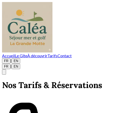
Accueil
Le Gîte
À découvrir
Tarifs
Contact
|
FR
EN
|
FR
EN
Nos Tarifs & Réservations